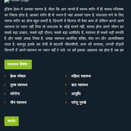
इंडिया हेल्थ में आपका स्वागत है. जैसा कि आप जानते हैं स्वस्थ शरीर में ही स्वस्थ मस्तिष्क
का निवास होता है. आपका शरीर ही वो स्थान है जहां आपको रहना है. सफलता पाने के लिए
स्वस्थ शरीर का होना बहुत ज़रूरी है. ज़िन्दगी में कितना भी पैसा कमा लें लेकिन आपने अपने
स्वास्थ्य पर ध्यान नहीं दिया तो सफलता के कोई मायने नहीं. स्वस्थ होना हमारे जीवन का
सबसे बड़ा उपहार, सबसे बड़ी दौलत, सबसे बड़ा आशीर्वाद है. स्वास्थ्य ही सबसे बड़ी सम्पति
है और सबसे अच्छा रिश्ता है. अच्छा स्वास्थ्य आतंरिक शक्ति, शांत मन और आत्मविश्वाश
लाता है. बावजूद इसके हम तेजी से बदलती जीवनशैली, काम की व्यस्तता, भागती दौड़ती
ज़िन्दगी में अपने स्वास्थ्य पर ध्यान नहीं दे पाते. पर हमें इसका अहसास तब होता है जब हम
इसे खो देते हैं. ऐसे में बीमारियों के इलाज से बेहतर है इनकी रोकथाम. सर्वे भवन्तु सुखिनः
सर्वे सन्तु निरामया की परिकल्पना को साकार करने के मकसद से इस डिजिटल मीडिया
स्वास्थ्य विशेष:
प्लेटफाॅर्म की परिकल्पना की गई है. जहां स्वास्थ्य विशेषज्ञों के साथ पत्रकारों, शोधकर्ताओं,
चिकित्सकों की एक बेहतर टीम विभिन्न बीमारियों और उनके इलाज, विशेषज्ञों की राय, नवीन
हेल्थ स्पेशल
महिला स्वास्थ्य
स्वास्थ्य शोध और निष्कर्ष, घरेलू उपचार, योग, फीटनेस, डाइट, हेल्थ टिप्स, गंभीर रोगों पर
पुरुष स्वास्थ्य
बाल स्वास्थ्य
जागरूकता के ​मिशन के साथ आपसे जुड़ रही है. जिसका मकसद सिर्फ और सिर्फ आपको
स्वास्थ्य सूचना और जानकारी प्रदान करना है. उम्मीद ही नहीं पूरा भरोसा है आप पूरी
कोरोना
आयुर्वेद
सावधानी के साथ स्वास्थ्य से जुड़ी जानकारियां द इंडिया हेल्थ के मार्फत प्राप्त करेंगेे और
यौन स्वास्थ्य
घरेलू नुस्खे
बिना चिकित्सकीय सलाह या हेल्थ एक्सपर्ट के परामर्श के इनका अनुसरण करने से भी बचेंगे.
संपर्क: