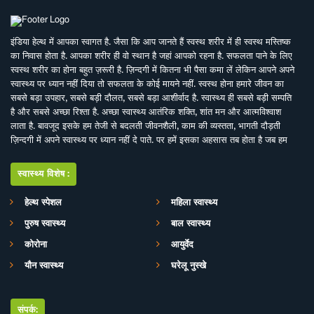
इंडिया हेल्थ में आपका स्वागत है. जैसा कि आप जानते हैं स्वस्थ शरीर में ही स्वस्थ मस्तिष्क
का निवास होता है. आपका शरीर ही वो स्थान है जहां आपको रहना है. सफलता पाने के लिए
स्वस्थ शरीर का होना बहुत ज़रूरी है. ज़िन्दगी में कितना भी पैसा कमा लें लेकिन आपने अपने
स्वास्थ्य पर ध्यान नहीं दिया तो सफलता के कोई मायने नहीं. स्वस्थ होना हमारे जीवन का
सबसे बड़ा उपहार, सबसे बड़ी दौलत, सबसे बड़ा आशीर्वाद है. स्वास्थ्य ही सबसे बड़ी सम्पति
है और सबसे अच्छा रिश्ता है. अच्छा स्वास्थ्य आतंरिक शक्ति, शांत मन और आत्मविश्वाश
लाता है. बावजूद इसके हम तेजी से बदलती जीवनशैली, काम की व्यस्तता, भागती दौड़ती
ज़िन्दगी में अपने स्वास्थ्य पर ध्यान नहीं दे पाते. पर हमें इसका अहसास तब होता है जब हम
इसे खो देते हैं. ऐसे में बीमारियों के इलाज से बेहतर है इनकी रोकथाम. सर्वे भवन्तु सुखिनः
सर्वे सन्तु निरामया की परिकल्पना को साकार करने के मकसद से इस डिजिटल मीडिया
स्वास्थ्य विशेष:
प्लेटफाॅर्म की परिकल्पना की गई है. जहां स्वास्थ्य विशेषज्ञों के साथ पत्रकारों, शोधकर्ताओं,
चिकित्सकों की एक बेहतर टीम विभिन्न बीमारियों और उनके इलाज, विशेषज्ञों की राय, नवीन
हेल्थ स्पेशल
महिला स्वास्थ्य
स्वास्थ्य शोध और निष्कर्ष, घरेलू उपचार, योग, फीटनेस, डाइट, हेल्थ टिप्स, गंभीर रोगों पर
पुरुष स्वास्थ्य
बाल स्वास्थ्य
जागरूकता के ​मिशन के साथ आपसे जुड़ रही है. जिसका मकसद सिर्फ और सिर्फ आपको
स्वास्थ्य सूचना और जानकारी प्रदान करना है. उम्मीद ही नहीं पूरा भरोसा है आप पूरी
कोरोना
आयुर्वेद
सावधानी के साथ स्वास्थ्य से जुड़ी जानकारियां द इंडिया हेल्थ के मार्फत प्राप्त करेंगेे और
यौन स्वास्थ्य
घरेलू नुस्खे
बिना चिकित्सकीय सलाह या हेल्थ एक्सपर्ट के परामर्श के इनका अनुसरण करने से भी बचेंगे.
संपर्क: