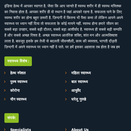
इंडिया हेल्थ में आपका स्वागत है. जैसा कि आप जानते हैं स्वस्थ शरीर में ही स्वस्थ मस्तिष्क
का निवास होता है. आपका शरीर ही वो स्थान है जहां आपको रहना है. सफलता पाने के लिए
स्वस्थ शरीर का होना बहुत ज़रूरी है. ज़िन्दगी में कितना भी पैसा कमा लें लेकिन आपने अपने
स्वास्थ्य पर ध्यान नहीं दिया तो सफलता के कोई मायने नहीं. स्वस्थ होना हमारे जीवन का
सबसे बड़ा उपहार, सबसे बड़ी दौलत, सबसे बड़ा आशीर्वाद है. स्वास्थ्य ही सबसे बड़ी सम्पति
है और सबसे अच्छा रिश्ता है. अच्छा स्वास्थ्य आतंरिक शक्ति, शांत मन और आत्मविश्वाश
लाता है. बावजूद इसके हम तेजी से बदलती जीवनशैली, काम की व्यस्तता, भागती दौड़ती
ज़िन्दगी में अपने स्वास्थ्य पर ध्यान नहीं दे पाते. पर हमें इसका अहसास तब होता है जब हम
इसे खो देते हैं. ऐसे में बीमारियों के इलाज से बेहतर है इनकी रोकथाम. सर्वे भवन्तु सुखिनः
सर्वे सन्तु निरामया की परिकल्पना को साकार करने के मकसद से इस डिजिटल मीडिया
स्वास्थ्य विशेष:
प्लेटफाॅर्म की परिकल्पना की गई है. जहां स्वास्थ्य विशेषज्ञों के साथ पत्रकारों, शोधकर्ताओं,
चिकित्सकों की एक बेहतर टीम विभिन्न बीमारियों और उनके इलाज, विशेषज्ञों की राय, नवीन
हेल्थ स्पेशल
महिला स्वास्थ्य
स्वास्थ्य शोध और निष्कर्ष, घरेलू उपचार, योग, फीटनेस, डाइट, हेल्थ टिप्स, गंभीर रोगों पर
पुरुष स्वास्थ्य
बाल स्वास्थ्य
जागरूकता के ​मिशन के साथ आपसे जुड़ रही है. जिसका मकसद सिर्फ और सिर्फ आपको
स्वास्थ्य सूचना और जानकारी प्रदान करना है. उम्मीद ही नहीं पूरा भरोसा है आप पूरी
कोरोना
आयुर्वेद
सावधानी के साथ स्वास्थ्य से जुड़ी जानकारियां द इंडिया हेल्थ के मार्फत प्राप्त करेंगेे और
यौन स्वास्थ्य
घरेलू नुस्खे
बिना चिकित्सकीय सलाह या हेल्थ एक्सपर्ट के परामर्श के इनका अनुसरण करने से भी बचेंगे.
संपर्क:
Specialists
About Us