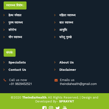
सर्वे सन्तु निरामया की परिकल्पना को साकार करने के मकसद से इस डिजिटल मीडिया
स्वास्थ्य विशेष:
प्लेटफाॅर्म की परिकल्पना की गई है. जहां स्वास्थ्य विशेषज्ञों के साथ पत्रकारों, शोधकर्ताओं,
चिकित्सकों की एक बेहतर टीम विभिन्न बीमारियों और उनके इलाज, विशेषज्ञों की राय, नवीन
हेल्थ स्पेशल
महिला स्वास्थ्य
स्वास्थ्य शोध और निष्कर्ष, घरेलू उपचार, योग, फीटनेस, डाइट, हेल्थ टिप्स, गंभीर रोगों पर
पुरुष स्वास्थ्य
बाल स्वास्थ्य
जागरूकता के ​मिशन के साथ आपसे जुड़ रही है. जिसका मकसद सिर्फ और सिर्फ आपको
स्वास्थ्य सूचना और जानकारी प्रदान करना है. उम्मीद ही नहीं पूरा भरोसा है आप पूरी
कोरोना
आयुर्वेद
सावधानी के साथ स्वास्थ्य से जुड़ी जानकारियां द इंडिया हेल्थ के मार्फत प्राप्त करेंगेे और
यौन स्वास्थ्य
घरेलू नुस्खे
बिना चिकित्सकीय सलाह या हेल्थ एक्सपर्ट के परामर्श के इनका अनुसरण करने से भी बचेंगे.
संपर्क:
Specialists
About Us
Contact Us
Disclaimer
Call us now
Emails us


+91 9829452521
theindiahealth@gmail.com
©2020
TheIndiaHealth
. All Rights Reserved. |
Design
and
Developed
By-
SPRAYNT