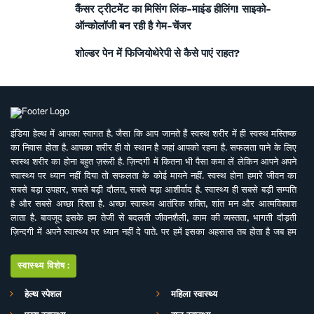
कैंसर ट्रीटमेंट का मिसिंग लिंक-माइंड हीलिंग! साइको-
ऑन्कोलॉजी बन रही है गेम-चेंजर
शोल्डर पेन में फिजियोथेरेपी से कैसे पाएं राहत?
इंडिया हेल्थ में आपका स्वागत है. जैसा कि आप जानते हैं स्वस्थ शरीर में ही स्वस्थ मस्तिष्क
का निवास होता है. आपका शरीर ही वो स्थान है जहां आपको रहना है. सफलता पाने के लिए
स्वस्थ शरीर का होना बहुत ज़रूरी है. ज़िन्दगी में कितना भी पैसा कमा लें लेकिन आपने अपने
स्वास्थ्य पर ध्यान नहीं दिया तो सफलता के कोई मायने नहीं. स्वस्थ होना हमारे जीवन का
सबसे बड़ा उपहार, सबसे बड़ी दौलत, सबसे बड़ा आशीर्वाद है. स्वास्थ्य ही सबसे बड़ी सम्पति
है और सबसे अच्छा रिश्ता है. अच्छा स्वास्थ्य आतंरिक शक्ति, शांत मन और आत्मविश्वाश
लाता है. बावजूद इसके हम तेजी से बदलती जीवनशैली, काम की व्यस्तता, भागती दौड़ती
ज़िन्दगी में अपने स्वास्थ्य पर ध्यान नहीं दे पाते. पर हमें इसका अहसास तब होता है जब हम
इसे खो देते हैं. ऐसे में बीमारियों के इलाज से बेहतर है इनकी रोकथाम. सर्वे भवन्तु सुखिनः
सर्वे सन्तु निरामया की परिकल्पना को साकार करने के मकसद से इस डिजिटल मीडिया
स्वास्थ्य विशेष:
प्लेटफाॅर्म की परिकल्पना की गई है. जहां स्वास्थ्य विशेषज्ञों के साथ पत्रकारों, शोधकर्ताओं,
चिकित्सकों की एक बेहतर टीम विभिन्न बीमारियों और उनके इलाज, विशेषज्ञों की राय, नवीन
हेल्थ स्पेशल
महिला स्वास्थ्य
स्वास्थ्य शोध और निष्कर्ष, घरेलू उपचार, योग, फीटनेस, डाइट, हेल्थ टिप्स, गंभीर रोगों पर