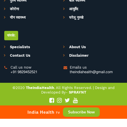
पुरुष स्वास्थ्य
बाल स्वास्थ्य
जागरूकता के ​मिशन के साथ आपसे जुड़ रही है. जिसका मकसद सिर्फ और सिर्फ आपको
स्वास्थ्य सूचना और जानकारी प्रदान करना है. उम्मीद ही नहीं पूरा भरोसा है आप पूरी
कोरोना
आयुर्वेद
सावधानी के साथ स्वास्थ्य से जुड़ी जानकारियां द इंडिया हेल्थ के मार्फत प्राप्त करेंगेे और
यौन स्वास्थ्य
घरेलू नुस्खे
बिना चिकित्सकीय सलाह या हेल्थ एक्सपर्ट के परामर्श के इनका अनुसरण करने से भी बचेंगे.
संपर्क:
Specialists
About Us
Contact Us
Disclaimer
Call us now
Emails us


+91 9829452521
theindiahealth@gmail.com
©2020
TheIndiaHealth
. All Rights Reserved. |
Design
and
Developed
By-
SPRAYNT
India Health
Subscribe Now
TV