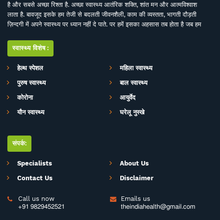
है और सबसे अच्छा रिश्ता है. अच्छा स्वास्थ्य आतंरिक शक्ति, शांत मन और आत्मविश्वाश
लाता है. बावजूद इसके हम तेजी से बदलती जीवनशैली, काम की व्यस्तता, भागती दौड़ती
ज़िन्दगी में अपने स्वास्थ्य पर ध्यान नहीं दे पाते. पर हमें इसका अहसास तब होता है जब हम
इसे खो देते हैं. ऐसे में बीमारियों के इलाज से बेहतर है इनकी रोकथाम. सर्वे भवन्तु सुखिनः
सर्वे सन्तु निरामया की परिकल्पना को साकार करने के मकसद से इस डिजिटल मीडिया
स्वास्थ्य विशेष:
प्लेटफाॅर्म की परिकल्पना की गई है. जहां स्वास्थ्य विशेषज्ञों के साथ पत्रकारों, शोधकर्ताओं,
चिकित्सकों की एक बेहतर टीम विभिन्न बीमारियों और उनके इलाज, विशेषज्ञों की राय, नवीन
हेल्थ स्पेशल
महिला स्वास्थ्य
स्वास्थ्य शोध और निष्कर्ष, घरेलू उपचार, योग, फीटनेस, डाइट, हेल्थ टिप्स, गंभीर रोगों पर
पुरुष स्वास्थ्य
बाल स्वास्थ्य
जागरूकता के ​मिशन के साथ आपसे जुड़ रही है. जिसका मकसद सिर्फ और सिर्फ आपको
स्वास्थ्य सूचना और जानकारी प्रदान करना है. उम्मीद ही नहीं पूरा भरोसा है आप पूरी
कोरोना
आयुर्वेद
सावधानी के साथ स्वास्थ्य से जुड़ी जानकारियां द इंडिया हेल्थ के मार्फत प्राप्त करेंगेे और
यौन स्वास्थ्य
घरेलू नुस्खे
बिना चिकित्सकीय सलाह या हेल्थ एक्सपर्ट के परामर्श के इनका अनुसरण करने से भी बचेंगे.
संपर्क:
Specialists
About Us
Contact Us
Disclaimer
Call us now
Emails us


+91 9829452521
theindiahealth@gmail.com