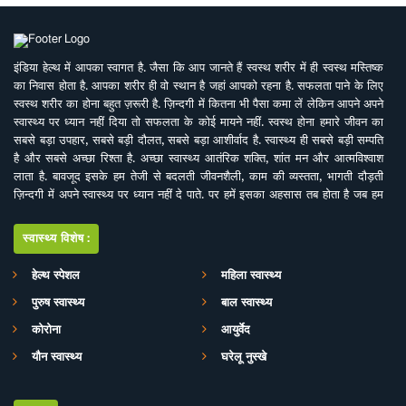
इंडिया हेल्थ में आपका स्वागत है. जैसा कि आप जानते हैं स्वस्थ शरीर में ही स्वस्थ मस्तिष्क
का निवास होता है. आपका शरीर ही वो स्थान है जहां आपको रहना है. सफलता पाने के लिए
स्वस्थ शरीर का होना बहुत ज़रूरी है. ज़िन्दगी में कितना भी पैसा कमा लें लेकिन आपने अपने
स्वास्थ्य पर ध्यान नहीं दिया तो सफलता के कोई मायने नहीं. स्वस्थ होना हमारे जीवन का
सबसे बड़ा उपहार, सबसे बड़ी दौलत, सबसे बड़ा आशीर्वाद है. स्वास्थ्य ही सबसे बड़ी सम्पति
है और सबसे अच्छा रिश्ता है. अच्छा स्वास्थ्य आतंरिक शक्ति, शांत मन और आत्मविश्वाश
लाता है. बावजूद इसके हम तेजी से बदलती जीवनशैली, काम की व्यस्तता, भागती दौड़ती
ज़िन्दगी में अपने स्वास्थ्य पर ध्यान नहीं दे पाते. पर हमें इसका अहसास तब होता है जब हम
इसे खो देते हैं. ऐसे में बीमारियों के इलाज से बेहतर है इनकी रोकथाम. सर्वे भवन्तु सुखिनः
सर्वे सन्तु निरामया की परिकल्पना को साकार करने के मकसद से इस डिजिटल मीडिया
स्वास्थ्य विशेष:
प्लेटफाॅर्म की परिकल्पना की गई है. जहां स्वास्थ्य विशेषज्ञों के साथ पत्रकारों, शोधकर्ताओं,
चिकित्सकों की एक बेहतर टीम विभिन्न बीमारियों और उनके इलाज, विशेषज्ञों की राय, नवीन
हेल्थ स्पेशल
महिला स्वास्थ्य
स्वास्थ्य शोध और निष्कर्ष, घरेलू उपचार, योग, फीटनेस, डाइट, हेल्थ टिप्स, गंभीर रोगों पर
पुरुष स्वास्थ्य
बाल स्वास्थ्य
जागरूकता के ​मिशन के साथ आपसे जुड़ रही है. जिसका मकसद सिर्फ और सिर्फ आपको
स्वास्थ्य सूचना और जानकारी प्रदान करना है. उम्मीद ही नहीं पूरा भरोसा है आप पूरी
कोरोना
आयुर्वेद
सावधानी के साथ स्वास्थ्य से जुड़ी जानकारियां द इंडिया हेल्थ के मार्फत प्राप्त करेंगेे और
यौन स्वास्थ्य
घरेलू नुस्खे
बिना चिकित्सकीय सलाह या हेल्थ एक्सपर्ट के परामर्श के इनका अनुसरण करने से भी बचेंगे.