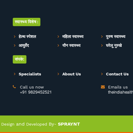
स्वास्थ्य विशेष:
हेल्थ स्पेशल
महिला स्वास्थ्य
पुरुष स्वास्थ्य
आयुर्वेद
यौन स्वास्थ्य
घरेलू नुस्खे
संपर्क:
Specialists
About Us
Contact Us
Call us now
Emails us


+91 9829452521
theindiaheal
|
and
By-
SPRAYNT
Design
Developed