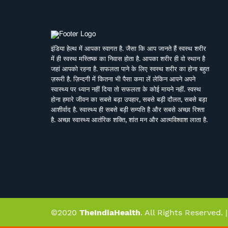
इंडिया हेल्थ में आपका स्वागत है. जैसा कि आप जानते हैं स्वस्थ शरीर
में ही स्वस्थ मस्तिष्क का निवास होता है. आपका शरीर ही वो स्थान है
जहां आपको रहना है. सफलता पाने के लिए स्वस्थ शरीर का होना बहुत
ज़रूरी है. ज़िन्दगी में कितना भी पैसा कमा लें लेकिन आपने अपने
स्वास्थ्य पर ध्यान नहीं दिया तो सफलता के कोई मायने नहीं. स्वस्थ
होना हमारे जीवन का सबसे बड़ा उपहार, सबसे बड़ी दौलत, सबसे बड़ा
आशीर्वाद है. स्वास्थ्य ही सबसे बड़ी सम्पति है और सबसे अच्छा रिश्ता
है. अच्छा स्वास्थ्य आतंरिक शक्ति, शांत मन और आत्मविश्वाश लाता है.
बावजूद इसके हम तेजी से बदलती जीवनशैली, काम की व्यस्तता,
भागती दौड़ती ज़िन्दगी में अपने स्वास्थ्य पर ध्यान नहीं दे पाते. पर हमें
इसका अहसास तब होता है जब हम इसे खो देते हैं. ऐसे में बीमारियों के
इलाज से बेहतर है इनकी रोकथाम. सर्वे भवन्तु सुखिनः सर्वे सन्तु
निरामया की परिकल्पना को साकार करने के मकसद से इस डिजिटल
मीडिया प्लेटफाॅर्म की परिकल्पना की गई है. जहां स्वास्थ्य विशेषज्ञों के
साथ पत्रकारों, शोधकर्ताओं, चिकित्सकों की एक बेहतर टीम विभिन्न
बीमारियों और उनके इलाज, विशेषज्ञों की राय, नवीन स्वास्थ्य शोध
और निष्कर्ष, घरेलू उपचार, योग, फीटनेस, डाइट, हेल्थ टिप्स, गंभीर
©2020
TheIndiaHealth
. All Rights Reserved. 
रोगों पर जागरूकता के ​मिशन के साथ आपसे जुड़ रही है. जिसका