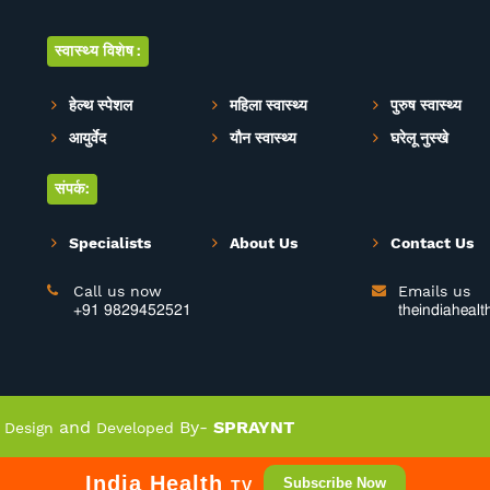
स्वास्थ्य विशेष:
हेल्थ स्पेशल
महिला स्वास्थ्य
पुरुष स्वास्थ्य
आयुर्वेद
यौन स्वास्थ्य
घरेलू नुस्खे
संपर्क:
Specialists
About Us
Contact Us
Call us now
Emails us


+91 9829452521
theindiaheal
|
and
By-
SPRAYNT
Design
Developed
India Health
Subscribe Now
TV