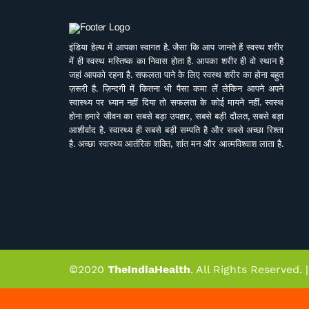
इंडिया हेल्थ में आपका स्वागत है. जैसा कि आप जानते हैं स्वस्थ शरीर
में ही स्वस्थ मस्तिष्क का निवास होता है. आपका शरीर ही वो स्थान है
जहां आपको रहना है. सफलता पाने के लिए स्वस्थ शरीर का होना बहुत
ज़रूरी है. ज़िन्दगी में कितना भी पैसा कमा लें लेकिन आपने अपने
स्वास्थ्य पर ध्यान नहीं दिया तो सफलता के कोई मायने नहीं. स्वस्थ
होना हमारे जीवन का सबसे बड़ा उपहार, सबसे बड़ी दौलत, सबसे बड़ा
आशीर्वाद है. स्वास्थ्य ही सबसे बड़ी सम्पति है और सबसे अच्छा रिश्ता
है. अच्छा स्वास्थ्य आतंरिक शक्ति, शांत मन और आत्मविश्वाश लाता है.
बावजूद इसके हम तेजी से बदलती जीवनशैली, काम की व्यस्तता,
भागती दौड़ती ज़िन्दगी में अपने स्वास्थ्य पर ध्यान नहीं दे पाते. पर हमें
इसका अहसास तब होता है जब हम इसे खो देते हैं. ऐसे में बीमारियों के
इलाज से बेहतर है इनकी रोकथाम. सर्वे भवन्तु सुखिनः सर्वे सन्तु
निरामया की परिकल्पना को साकार करने के मकसद से इस डिजिटल
मीडिया प्लेटफाॅर्म की परिकल्पना की गई है. जहां स्वास्थ्य विशेषज्ञों के
साथ पत्रकारों, शोधकर्ताओं, चिकित्सकों की एक बेहतर टीम विभिन्न
बीमारियों और उनके इलाज, विशेषज्ञों की राय, नवीन स्वास्थ्य शोध
और निष्कर्ष, घरेलू उपचार, योग, फीटनेस, डाइट, हेल्थ टिप्स, गंभीर
©2020
TheIndiaHealth
. All Rights Reserved. 
रोगों पर जागरूकता के ​मिशन के साथ आपसे जुड़ रही है. जिसका
मकसद सिर्फ और सिर्फ आपको स्वास्थ्य सूचना और जानकारी प्रदान