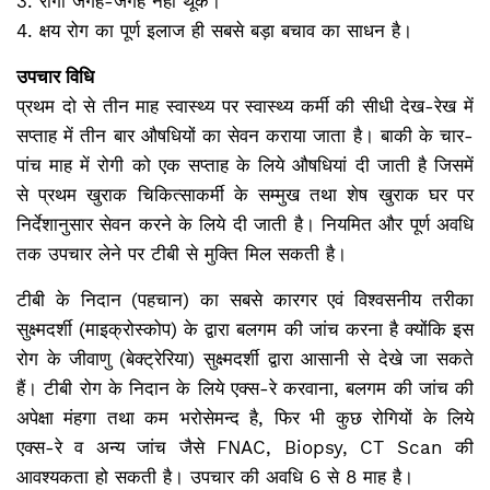
3. रोगी जगह-जगह नहीं थूंके।
4. क्षय रोग का पूर्ण इलाज ही सबसे बड़ा बचाव का साधन है।
उपचार विधि
प्रथम दो से तीन माह स्‍वास्‍थ्‍य पर स्‍वास्‍थ्‍य कर्मी की सीधी देख-रेख में
सप्‍ताह में तीन बार औषधियों का सेवन कराया जाता है। बाकी के चार-
पांच माह में रोगी को एक सप्‍ताह के लिये औषधियां दी जाती है जिसमें
से प्रथम खुराक चिकित्‍साकर्मी के सम्‍मुख तथा शेष खुराक घर पर
निर्देशानुसार सेवन करने के लिये दी जाती है। नियमित और पूर्ण अवधि
तक उपचार लेने पर टीबी से मुक्ति मिल सकती है।
टीबी के निदान (पहचान) का सबसे कारगर एवं विश्‍वसनीय तरीका
सुक्ष्‍मदर्शी (माइक्रोस्‍कोप) के द्वारा बलगम की जांच करना है क्‍योंकि इस
रोग के जीवाणु (बेक्‍ट्रेरिया) सुक्ष्‍मदर्शी द्वारा आसानी से देखे जा सकते
हैं। टीबी रोग के निदान के लिये एक्‍स-रे करवाना, बलगम की जांच की
अपेक्षा मंहगा तथा कम भरोसेमन्‍द है, फिर भी कुछ रोगियों के लिये
एक्‍स-रे व अन्‍य जांच जैसे FNAC, Biopsy, CT Scan की
आवश्‍यकता हो सकती है। उपचार की अवधि 6 से 8 माह है।