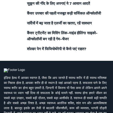
सुकून की नींद के लिए अपनाएं ये 7 आसान आदतें
कैंसर उपचार की पहली मजबूत कड़ी सर्जिकल ऑन्कोलॉजी
सर्दियों में बढ़ जाता है एलर्जी का खतरा, रहें सावधान
कैंसर ट्रीटमेंट का मिसिंग लिंक-माइंड हीलिंग! साइको-
ऑन्कोलॉजी बन रही है गेम-चेंजर
शोल्डर पेन में फिजियोथेरेपी से कैसे पाएं राहत?
इंडिया हेल्थ में आपका स्वागत है. जैसा कि आप जानते हैं स्वस्थ शरीर में ही स्वस्थ मस्तिष्क
का निवास होता है. आपका शरीर ही वो स्थान है जहां आपको रहना है. सफलता पाने के लिए
स्वस्थ शरीर का होना बहुत ज़रूरी है. ज़िन्दगी में कितना भी पैसा कमा लें लेकिन आपने अपने
स्वास्थ्य पर ध्यान नहीं दिया तो सफलता के कोई मायने नहीं. स्वस्थ होना हमारे जीवन का
सबसे बड़ा उपहार, सबसे बड़ी दौलत, सबसे बड़ा आशीर्वाद है. स्वास्थ्य ही सबसे बड़ी सम्पति
है और सबसे अच्छा रिश्ता है. अच्छा स्वास्थ्य आतंरिक शक्ति, शांत मन और आत्मविश्वाश
लाता है. बावजूद इसके हम तेजी से बदलती जीवनशैली, काम की व्यस्तता, भागती दौड़ती