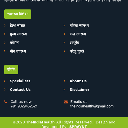
ज़िन्दगी में अपने स्वास्थ्य पर ध्यान नहीं दे पाते. पर हमें इसका अहसास तब होता है जब हम
इसे खो देते हैं. ऐसे में बीमारियों के इलाज से बेहतर है इनकी रोकथाम. सर्वे भवन्तु सुखिनः
सर्वे सन्तु निरामया की परिकल्पना को साकार करने के मकसद से इस डिजिटल मीडिया
स्वास्थ्य विशेष:
प्लेटफाॅर्म की परिकल्पना की गई है. जहां स्वास्थ्य विशेषज्ञों के साथ पत्रकारों, शोधकर्ताओं,
चिकित्सकों की एक बेहतर टीम विभिन्न बीमारियों और उनके इलाज, विशेषज्ञों की राय, नवीन
हेल्थ स्पेशल
महिला स्वास्थ्य
स्वास्थ्य शोध और निष्कर्ष, घरेलू उपचार, योग, फीटनेस, डाइट, हेल्थ टिप्स, गंभीर रोगों पर
पुरुष स्वास्थ्य
बाल स्वास्थ्य
जागरूकता के ​मिशन के साथ आपसे जुड़ रही है. जिसका मकसद सिर्फ और सिर्फ आपको
स्वास्थ्य सूचना और जानकारी प्रदान करना है. उम्मीद ही नहीं पूरा भरोसा है आप पूरी
कोरोना
आयुर्वेद
सावधानी के साथ स्वास्थ्य से जुड़ी जानकारियां द इंडिया हेल्थ के मार्फत प्राप्त करेंगेे और
यौन स्वास्थ्य
घरेलू नुस्खे
बिना चिकित्सकीय सलाह या हेल्थ एक्सपर्ट के परामर्श के इनका अनुसरण करने से भी बचेंगे.
संपर्क:
Specialists
About Us
Contact Us
Disclaimer
Call us now
Emails us


+91 9829452521
theindiahealth@gmail.com
©2020
TheIndiaHealth
. All Rights Reserved. |
Design
and
Developed
By-
SPRAYNT