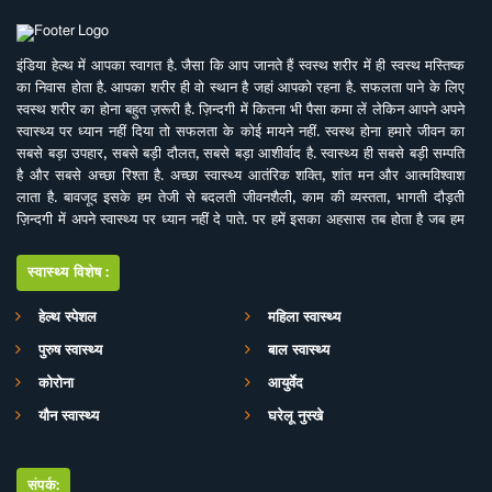
इंडिया हेल्थ में आपका स्वागत है. जैसा कि आप जानते हैं स्वस्थ शरीर में ही स्वस्थ मस्तिष्क
का निवास होता है. आपका शरीर ही वो स्थान है जहां आपको रहना है. सफलता पाने के लिए
स्वस्थ शरीर का होना बहुत ज़रूरी है. ज़िन्दगी में कितना भी पैसा कमा लें लेकिन आपने अपने
स्वास्थ्य पर ध्यान नहीं दिया तो सफलता के कोई मायने नहीं. स्वस्थ होना हमारे जीवन का
सबसे बड़ा उपहार, सबसे बड़ी दौलत, सबसे बड़ा आशीर्वाद है. स्वास्थ्य ही सबसे बड़ी सम्पति
है और सबसे अच्छा रिश्ता है. अच्छा स्वास्थ्य आतंरिक शक्ति, शांत मन और आत्मविश्वाश
लाता है. बावजूद इसके हम तेजी से बदलती जीवनशैली, काम की व्यस्तता, भागती दौड़ती
ज़िन्दगी में अपने स्वास्थ्य पर ध्यान नहीं दे पाते. पर हमें इसका अहसास तब होता है जब हम
इसे खो देते हैं. ऐसे में बीमारियों के इलाज से बेहतर है इनकी रोकथाम. सर्वे भवन्तु सुखिनः
सर्वे सन्तु निरामया की परिकल्पना को साकार करने के मकसद से इस डिजिटल मीडिया
स्वास्थ्य विशेष:
प्लेटफाॅर्म की परिकल्पना की गई है. जहां स्वास्थ्य विशेषज्ञों के साथ पत्रकारों, शोधकर्ताओं,
चिकित्सकों की एक बेहतर टीम विभिन्न बीमारियों और उनके इलाज, विशेषज्ञों की राय, नवीन
हेल्थ स्पेशल
महिला स्वास्थ्य
स्वास्थ्य शोध और निष्कर्ष, घरेलू उपचार, योग, फीटनेस, डाइट, हेल्थ टिप्स, गंभीर रोगों पर
पुरुष स्वास्थ्य
बाल स्वास्थ्य
जागरूकता के ​मिशन के साथ आपसे जुड़ रही है. जिसका मकसद सिर्फ और सिर्फ आपको
स्वास्थ्य सूचना और जानकारी प्रदान करना है. उम्मीद ही नहीं पूरा भरोसा है आप पूरी
कोरोना
आयुर्वेद
सावधानी के साथ स्वास्थ्य से जुड़ी जानकारियां द इंडिया हेल्थ के मार्फत प्राप्त करेंगेे और
यौन स्वास्थ्य
घरेलू नुस्खे
बिना चिकित्सकीय सलाह या हेल्थ एक्सपर्ट के परामर्श के इनका अनुसरण करने से भी बचेंगे.
संपर्क: