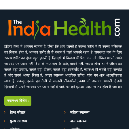
इंडिया हेल्थ में आपका स्वागत है. जैसा कि आप जानते हैं स्वस्थ शरीर में ही स्वस्थ मस्तिष्क
का निवास होता है. आपका शरीर ही वो स्थान है जहां आपको रहना है. सफलता पाने के लिए
स्वस्थ शरीर का होना बहुत ज़रूरी है. ज़िन्दगी में कितना भी पैसा कमा लें लेकिन आपने अपने
स्वास्थ्य पर ध्यान नहीं दिया तो सफलता के कोई मायने नहीं. स्वस्थ होना हमारे जीवन का
सबसे बड़ा उपहार, सबसे बड़ी दौलत, सबसे बड़ा आशीर्वाद है. स्वास्थ्य ही सबसे बड़ी सम्पति
है और सबसे अच्छा रिश्ता है. अच्छा स्वास्थ्य आतंरिक शक्ति, शांत मन और आत्मविश्वाश
लाता है. बावजूद इसके हम तेजी से बदलती जीवनशैली, काम की व्यस्तता, भागती दौड़ती
ज़िन्दगी में अपने स्वास्थ्य पर ध्यान नहीं दे पाते. पर हमें इसका अहसास तब होता है जब हम
इसे खो देते हैं. ऐसे में बीमारियों के इलाज से बेहतर है इनकी रोकथाम. सर्वे भवन्तु सुखिनः
सर्वे सन्तु निरामया की परिकल्पना को साकार करने के मकसद से इस डिजिटल मीडिया
स्वास्थ्य विशेष:
प्लेटफाॅर्म की परिकल्पना की गई है. जहां स्वास्थ्य विशेषज्ञों के साथ पत्रकारों, शोधकर्ताओं,
चिकित्सकों की एक बेहतर टीम विभिन्न बीमारियों और उनके इलाज, विशेषज्ञों की राय, नवीन
हेल्थ स्पेशल
महिला स्वास्थ्य
स्वास्थ्य शोध और निष्कर्ष, घरेलू उपचार, योग, फीटनेस, डाइट, हेल्थ टिप्स, गंभीर रोगों पर
पुरुष स्वास्थ्य
बाल स्वास्थ्य
जागरूकता के ​मिशन के साथ आपसे जुड़ रही है. जिसका मकसद सिर्फ और सिर्फ आपको
स्वास्थ्य सूचना और जानकारी प्रदान करना है. उम्मीद ही नहीं पूरा भरोसा है आप पूरी