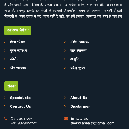
है और सबसे अच्छा रिश्ता है. अच्छा स्वास्थ्य आतंरिक शक्ति, शांत मन और आत्मविश्वाश
लाता है. बावजूद इसके हम तेजी से बदलती जीवनशैली, काम की व्यस्तता, भागती दौड़ती
ज़िन्दगी में अपने स्वास्थ्य पर ध्यान नहीं दे पाते. पर हमें इसका अहसास तब होता है जब हम
इसे खो देते हैं. ऐसे में बीमारियों के इलाज से बेहतर है इनकी रोकथाम. सर्वे भवन्तु सुखिनः
सर्वे सन्तु निरामया की परिकल्पना को साकार करने के मकसद से इस डिजिटल मीडिया
स्वास्थ्य विशेष:
प्लेटफाॅर्म की परिकल्पना की गई है. जहां स्वास्थ्य विशेषज्ञों के साथ पत्रकारों, शोधकर्ताओं,
चिकित्सकों की एक बेहतर टीम विभिन्न बीमारियों और उनके इलाज, विशेषज्ञों की राय, नवीन
हेल्थ स्पेशल
महिला स्वास्थ्य
स्वास्थ्य शोध और निष्कर्ष, घरेलू उपचार, योग, फीटनेस, डाइट, हेल्थ टिप्स, गंभीर रोगों पर
पुरुष स्वास्थ्य
बाल स्वास्थ्य
जागरूकता के ​मिशन के साथ आपसे जुड़ रही है. जिसका मकसद सिर्फ और सिर्फ आपको
स्वास्थ्य सूचना और जानकारी प्रदान करना है. उम्मीद ही नहीं पूरा भरोसा है आप पूरी
कोरोना
आयुर्वेद
सावधानी के साथ स्वास्थ्य से जुड़ी जानकारियां द इंडिया हेल्थ के मार्फत प्राप्त करेंगेे और
यौन स्वास्थ्य
घरेलू नुस्खे
बिना चिकित्सकीय सलाह या हेल्थ एक्सपर्ट के परामर्श के इनका अनुसरण करने से भी बचेंगे.
संपर्क:
Specialists
About Us
Contact Us
Disclaimer
Call us now
Emails us


+91 9829452521
theindiahealth@gmail.com