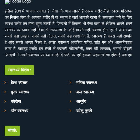
इंडिया हेल्थ में आपका स्वागत है. जैसा कि आप जानते हैं स्वस्थ शरीर में ही स्वस्थ मस्तिष्क
का निवास होता है. आपका शरीर ही वो स्थान है जहां आपको रहना है. सफलता पाने के लिए
स्वस्थ शरीर का होना बहुत ज़रूरी है. ज़िन्दगी में कितना भी पैसा कमा लें लेकिन आपने अपने
स्वास्थ्य पर ध्यान नहीं दिया तो सफलता के कोई मायने नहीं. स्वस्थ होना हमारे जीवन का
सबसे बड़ा उपहार, सबसे बड़ी दौलत, सबसे बड़ा आशीर्वाद है. स्वास्थ्य ही सबसे बड़ी सम्पति
है और सबसे अच्छा रिश्ता है. अच्छा स्वास्थ्य आतंरिक शक्ति, शांत मन और आत्मविश्वाश
लाता है. बावजूद इसके हम तेजी से बदलती जीवनशैली, काम की व्यस्तता, भागती दौड़ती
ज़िन्दगी में अपने स्वास्थ्य पर ध्यान नहीं दे पाते. पर हमें इसका अहसास तब होता है जब हम
इसे खो देते हैं. ऐसे में बीमारियों के इलाज से बेहतर है इनकी रोकथाम. सर्वे भवन्तु सुखिनः
सर्वे सन्तु निरामया की परिकल्पना को साकार करने के मकसद से इस डिजिटल मीडिया
स्वास्थ्य विशेष:
प्लेटफाॅर्म की परिकल्पना की गई है. जहां स्वास्थ्य विशेषज्ञों के साथ पत्रकारों, शोधकर्ताओं,
चिकित्सकों की एक बेहतर टीम विभिन्न बीमारियों और उनके इलाज, विशेषज्ञों की राय, नवीन
हेल्थ स्पेशल
महिला स्वास्थ्य
स्वास्थ्य शोध और निष्कर्ष, घरेलू उपचार, योग, फीटनेस, डाइट, हेल्थ टिप्स, गंभीर रोगों पर
पुरुष स्वास्थ्य
बाल स्वास्थ्य
जागरूकता के ​मिशन के साथ आपसे जुड़ रही है. जिसका मकसद सिर्फ और सिर्फ आपको
स्वास्थ्य सूचना और जानकारी प्रदान करना है. उम्मीद ही नहीं पूरा भरोसा है आप पूरी
कोरोना
आयुर्वेद
सावधानी के साथ स्वास्थ्य से जुड़ी जानकारियां द इंडिया हेल्थ के मार्फत प्राप्त करेंगेे और
यौन स्वास्थ्य
घरेलू नुस्खे
बिना चिकित्सकीय सलाह या हेल्थ एक्सपर्ट के परामर्श के इनका अनुसरण करने से भी बचेंगे.
संपर्क: