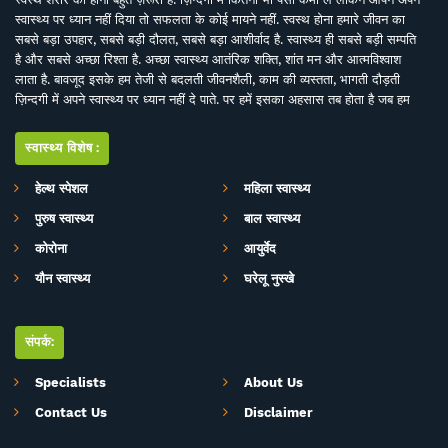
स्वास्थ्य पर ध्यान नहीं दिया तो सफलता के कोई मायने नहीं. स्वस्थ होना हमारे जीवन का
सबसे बड़ा उपहार, सबसे बड़ी दौलत, सबसे बड़ा आशीर्वाद है. स्वास्थ्य ही सबसे बड़ी सम्पति
है और सबसे अच्छा रिश्ता है. अच्छा स्वास्थ्य आतंरिक शक्ति, शांत मन और आत्मविश्वाश
लाता है. बावजूद इसके हम तेजी से बदलती जीवनशैली, काम की व्यस्तता, भागती दौड़ती
ज़िन्दगी में अपने स्वास्थ्य पर ध्यान नहीं दे पाते. पर हमें इसका अहसास तब होता है जब हम
इसे खो देते हैं. ऐसे में बीमारियों के इलाज से बेहतर है इनकी रोकथाम. सर्वे भवन्तु सुखिनः
सर्वे सन्तु निरामया की परिकल्पना को साकार करने के मकसद से इस डिजिटल मीडिया
स्वास्थ्य विशेष:
प्लेटफाॅर्म की परिकल्पना की गई है. जहां स्वास्थ्य विशेषज्ञों के साथ पत्रकारों, शोधकर्ताओं,
चिकित्सकों की एक बेहतर टीम विभिन्न बीमारियों और उनके इलाज, विशेषज्ञों की राय, नवीन
हेल्थ स्पेशल
महिला स्वास्थ्य
स्वास्थ्य शोध और निष्कर्ष, घरेलू उपचार, योग, फीटनेस, डाइट, हेल्थ टिप्स, गंभीर रोगों पर
पुरुष स्वास्थ्य
बाल स्वास्थ्य
जागरूकता के ​मिशन के साथ आपसे जुड़ रही है. जिसका मकसद सिर्फ और सिर्फ आपको
स्वास्थ्य सूचना और जानकारी प्रदान करना है. उम्मीद ही नहीं पूरा भरोसा है आप पूरी
कोरोना
आयुर्वेद
सावधानी के साथ स्वास्थ्य से जुड़ी जानकारियां द इंडिया हेल्थ के मार्फत प्राप्त करेंगेे और
यौन स्वास्थ्य
घरेलू नुस्खे
बिना चिकित्सकीय सलाह या हेल्थ एक्सपर्ट के परामर्श के इनका अनुसरण करने से भी बचेंगे.
संपर्क:
Specialists
About Us
Contact Us
Disclaimer