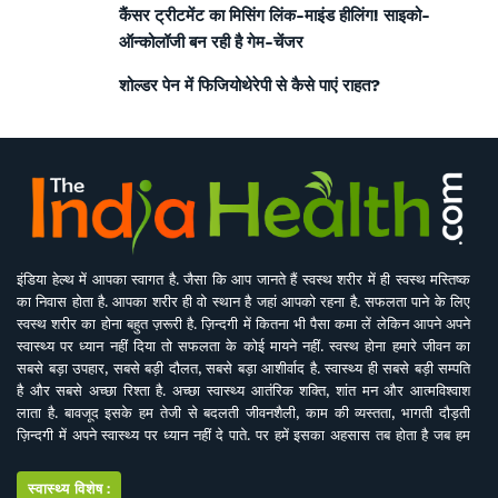
कैंसर ट्रीटमेंट का मिसिंग लिंक-माइंड हीलिंग! साइको-
ऑन्कोलॉजी बन रही है गेम-चेंजर
शोल्डर पेन में फिजियोथेरेपी से कैसे पाएं राहत?
इंडिया हेल्थ में आपका स्वागत है. जैसा कि आप जानते हैं स्वस्थ शरीर में ही स्वस्थ मस्तिष्क
का निवास होता है. आपका शरीर ही वो स्थान है जहां आपको रहना है. सफलता पाने के लिए
स्वस्थ शरीर का होना बहुत ज़रूरी है. ज़िन्दगी में कितना भी पैसा कमा लें लेकिन आपने अपने
स्वास्थ्य पर ध्यान नहीं दिया तो सफलता के कोई मायने नहीं. स्वस्थ होना हमारे जीवन का
सबसे बड़ा उपहार, सबसे बड़ी दौलत, सबसे बड़ा आशीर्वाद है. स्वास्थ्य ही सबसे बड़ी सम्पति
है और सबसे अच्छा रिश्ता है. अच्छा स्वास्थ्य आतंरिक शक्ति, शांत मन और आत्मविश्वाश
लाता है. बावजूद इसके हम तेजी से बदलती जीवनशैली, काम की व्यस्तता, भागती दौड़ती
ज़िन्दगी में अपने स्वास्थ्य पर ध्यान नहीं दे पाते. पर हमें इसका अहसास तब होता है जब हम
इसे खो देते हैं. ऐसे में बीमारियों के इलाज से बेहतर है इनकी रोकथाम. सर्वे भवन्तु सुखिनः
सर्वे सन्तु निरामया की परिकल्पना को साकार करने के मकसद से इस डिजिटल मीडिया
स्वास्थ्य विशेष: