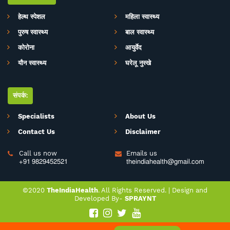
प्लेटफाॅर्म की परिकल्पना की गई है. जहां स्वास्थ्य विशेषज्ञों के साथ पत्रकारों, शोधकर्ताओं,
चिकित्सकों की एक बेहतर टीम विभिन्न बीमारियों और उनके इलाज, विशेषज्ञों की राय, नवीन
हेल्थ स्पेशल
महिला स्वास्थ्य
स्वास्थ्य शोध और निष्कर्ष, घरेलू उपचार, योग, फीटनेस, डाइट, हेल्थ टिप्स, गंभीर रोगों पर
पुरुष स्वास्थ्य
बाल स्वास्थ्य
जागरूकता के ​मिशन के साथ आपसे जुड़ रही है. जिसका मकसद सिर्फ और सिर्फ आपको
स्वास्थ्य सूचना और जानकारी प्रदान करना है. उम्मीद ही नहीं पूरा भरोसा है आप पूरी
कोरोना
आयुर्वेद
सावधानी के साथ स्वास्थ्य से जुड़ी जानकारियां द इंडिया हेल्थ के मार्फत प्राप्त करेंगेे और
यौन स्वास्थ्य
घरेलू नुस्खे
बिना चिकित्सकीय सलाह या हेल्थ एक्सपर्ट के परामर्श के इनका अनुसरण करने से भी बचेंगे.
संपर्क:
Specialists
About Us
Contact Us
Disclaimer
Call us now
Emails us


+91 9829452521
theindiahealth@gmail.com
©2020
TheIndiaHealth
. All Rights Reserved. |
Design
and
Developed
By-
SPRAYNT