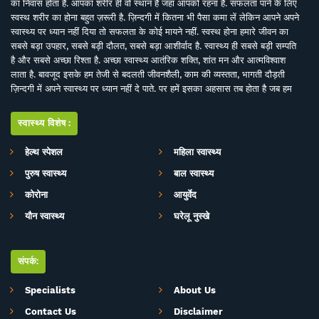
का निवास होता है. आपका शरीर ही वो स्थान है जहां आपको रहना है. सफलता पाने के लिए
स्वस्थ शरीर का होना बहुत ज़रूरी है. ज़िन्दगी में कितना भी पैसा कमा लें लेकिन आपने अपने
स्वास्थ्य पर ध्यान नहीं दिया तो सफलता के कोई मायने नहीं. स्वस्थ होना हमारे जीवन का
सबसे बड़ा उपहार, सबसे बड़ी दौलत, सबसे बड़ा आशीर्वाद है. स्वास्थ्य ही सबसे बड़ी सम्पति
है और सबसे अच्छा रिश्ता है. अच्छा स्वास्थ्य आतंरिक शक्ति, शांत मन और आत्मविश्वाश
लाता है. बावजूद इसके हम तेजी से बदलती जीवनशैली, काम की व्यस्तता, भागती दौड़ती
ज़िन्दगी में अपने स्वास्थ्य पर ध्यान नहीं दे पाते. पर हमें इसका अहसास तब होता है जब हम
इसे खो देते हैं. ऐसे में बीमारियों के इलाज से बेहतर है इनकी रोकथाम. सर्वे भवन्तु सुखिनः
सर्वे सन्तु निरामया की परिकल्पना को साकार करने के मकसद से इस डिजिटल मीडिया
स्वास्थ्य विशेष:
प्लेटफाॅर्म की परिकल्पना की गई है. जहां स्वास्थ्य विशेषज्ञों के साथ पत्रकारों, शोधकर्ताओं,
चिकित्सकों की एक बेहतर टीम विभिन्न बीमारियों और उनके इलाज, विशेषज्ञों की राय, नवीन
हेल्थ स्पेशल
महिला स्वास्थ्य
स्वास्थ्य शोध और निष्कर्ष, घरेलू उपचार, योग, फीटनेस, डाइट, हेल्थ टिप्स, गंभीर रोगों पर
पुरुष स्वास्थ्य
बाल स्वास्थ्य
जागरूकता के ​मिशन के साथ आपसे जुड़ रही है. जिसका मकसद सिर्फ और सिर्फ आपको
स्वास्थ्य सूचना और जानकारी प्रदान करना है. उम्मीद ही नहीं पूरा भरोसा है आप पूरी
कोरोना
आयुर्वेद
सावधानी के साथ स्वास्थ्य से जुड़ी जानकारियां द इंडिया हेल्थ के मार्फत प्राप्त करेंगेे और
यौन स्वास्थ्य
घरेलू नुस्खे
बिना चिकित्सकीय सलाह या हेल्थ एक्सपर्ट के परामर्श के इनका अनुसरण करने से भी बचेंगे.
संपर्क:
Specialists
About Us
Contact Us
Disclaimer