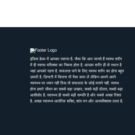
इंडिया हेल्थ में आपका स्वागत है. जैसा कि आप जानते हैं स्वस्थ शरीर
में ही स्वस्थ मस्तिष्क का निवास होता है. आपका शरीर ही वो स्थान है
जहां आपको रहना है. सफलता पाने के लिए स्वस्थ शरीर का होना बहुत
ज़रूरी है. ज़िन्दगी में कितना भी पैसा कमा लें लेकिन आपने अपने
स्वास्थ्य पर ध्यान नहीं दिया तो सफलता के कोई मायने नहीं. स्वस्थ
होना हमारे जीवन का सबसे बड़ा उपहार, सबसे बड़ी दौलत, सबसे बड़ा
आशीर्वाद है. स्वास्थ्य ही सबसे बड़ी सम्पति है और सबसे अच्छा रिश्ता
है. अच्छा स्वास्थ्य आतंरिक शक्ति, शांत मन और आत्मविश्वाश लाता है.
बावजूद इसके हम तेजी से बदलती जीवनशैली, काम की व्यस्तता,
भागती दौड़ती ज़िन्दगी में अपने स्वास्थ्य पर ध्यान नहीं दे पाते. पर हमें
इसका अहसास तब होता है जब हम इसे खो देते हैं. ऐसे में बीमारियों के
इलाज से बेहतर है इनकी रोकथाम. सर्वे भवन्तु सुखिनः सर्वे सन्तु
निरामया की परिकल्पना को साकार करने के मकसद से इस डिजिटल