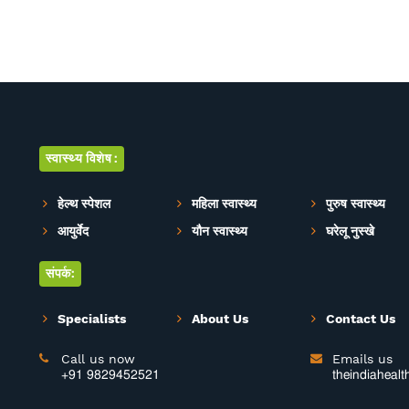
स्वास्थ्य विशेष:
हेल्थ स्पेशल
महिला स्वास्थ्य
पुरुष स्वास्थ्य
आयुर्वेद
यौन स्वास्थ्य
घरेलू नुस्खे
संपर्क:
Specialists
About Us
Contact Us
Call us now
Emails us


+91 9829452521
theindiaheal