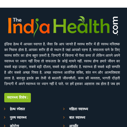
इंडिया हेल्थ में आपका स्वागत है. जैसा कि आप जानते हैं स्वस्थ शरीर में ही स्वस्थ मस्तिष्क
का निवास होता है. आपका शरीर ही वो स्थान है जहां आपको रहना है. सफलता पाने के लिए
स्वस्थ शरीर का होना बहुत ज़रूरी है. ज़िन्दगी में कितना भी पैसा कमा लें लेकिन आपने अपने
स्वास्थ्य पर ध्यान नहीं दिया तो सफलता के कोई मायने नहीं. स्वस्थ होना हमारे जीवन का
सबसे बड़ा उपहार, सबसे बड़ी दौलत, सबसे बड़ा आशीर्वाद है. स्वास्थ्य ही सबसे बड़ी सम्पति
है और सबसे अच्छा रिश्ता है. अच्छा स्वास्थ्य आतंरिक शक्ति, शांत मन और आत्मविश्वाश
लाता है. बावजूद इसके हम तेजी से बदलती जीवनशैली, काम की व्यस्तता, भागती दौड़ती
ज़िन्दगी में अपने स्वास्थ्य पर ध्यान नहीं दे पाते. पर हमें इसका अहसास तब होता है जब हम
इसे खो देते हैं. ऐसे में बीमारियों के इलाज से बेहतर है इनकी रोकथाम. सर्वे भवन्तु सुखिनः
सर्वे सन्तु निरामया की परिकल्पना को साकार करने के मकसद से इस डिजिटल मीडिया
स्वास्थ्य विशेष:
प्लेटफाॅर्म की परिकल्पना की गई है. जहां स्वास्थ्य विशेषज्ञों के साथ पत्रकारों, शोधकर्ताओं,
चिकित्सकों की एक बेहतर टीम विभिन्न बीमारियों और उनके इलाज, विशेषज्ञों की राय, नवीन
हेल्थ स्पेशल
महिला स्वास्थ्य
स्वास्थ्य शोध और निष्कर्ष, घरेलू उपचार, योग, फीटनेस, डाइट, हेल्थ टिप्स, गंभीर रोगों पर
पुरुष स्वास्थ्य
बाल स्वास्थ्य
जागरूकता के ​मिशन के साथ आपसे जुड़ रही है. जिसका मकसद सिर्फ और सिर्फ आपको
स्वास्थ्य सूचना और जानकारी प्रदान करना है. उम्मीद ही नहीं पूरा भरोसा है आप पूरी
कोरोना
आयुर्वेद