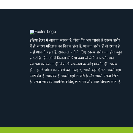
इंडिया हेल्थ में आपका स्वागत है. जैसा कि आप जानते हैं स्वस्थ शरीर
में ही स्वस्थ मस्तिष्क का निवास होता है. आपका शरीर ही वो स्थान है
जहां आपको रहना है. सफलता पाने के लिए स्वस्थ शरीर का होना बहुत
ज़रूरी है. ज़िन्दगी में कितना भी पैसा कमा लें लेकिन आपने अपने
स्वास्थ्य पर ध्यान नहीं दिया तो सफलता के कोई मायने नहीं. स्वस्थ
होना हमारे जीवन का सबसे बड़ा उपहार, सबसे बड़ी दौलत, सबसे बड़ा
आशीर्वाद है. स्वास्थ्य ही सबसे बड़ी सम्पति है और सबसे अच्छा रिश्ता
है. अच्छा स्वास्थ्य आतंरिक शक्ति, शांत मन और आत्मविश्वाश लाता है.
बावजूद इसके हम तेजी से बदलती जीवनशैली, काम की व्यस्तता,
भागती दौड़ती ज़िन्दगी में अपने स्वास्थ्य पर ध्यान नहीं दे पाते. पर हमें
इसका अहसास तब होता है जब हम इसे खो देते हैं. ऐसे में बीमारियों के
इलाज से बेहतर है इनकी रोकथाम. सर्वे भवन्तु सुखिनः सर्वे सन्तु
निरामया की परिकल्पना को साकार करने के मकसद से इस डिजिटल
मीडिया प्लेटफाॅर्म की परिकल्पना की गई है. जहां स्वास्थ्य विशेषज्ञों के
साथ पत्रकारों, शोधकर्ताओं, चिकित्सकों की एक बेहतर टीम विभिन्न
बीमारियों और उनके इलाज, विशेषज्ञों की राय, नवीन स्वास्थ्य शोध