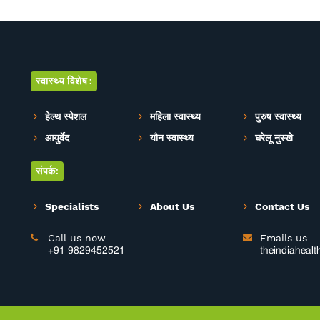
स्वास्थ्य विशेष:
हेल्थ स्पेशल
महिला स्वास्थ्य
पुरुष स्वास्थ्य
आयुर्वेद
यौन स्वास्थ्य
घरेलू नुस्खे
संपर्क:
Specialists
About Us
Contact Us
Call us now
Emails us


+91 9829452521
theindiaheal