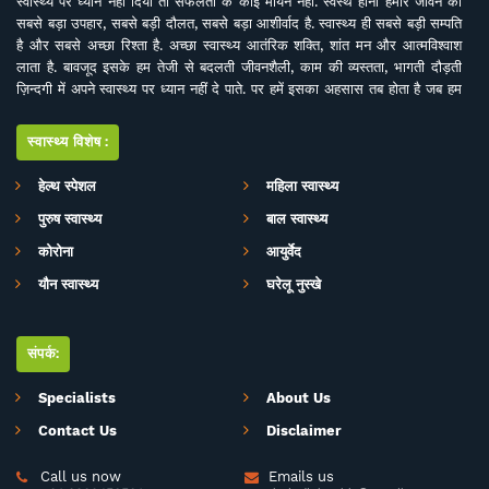
स्वास्थ्य पर ध्यान नहीं दिया तो सफलता के कोई मायने नहीं. स्वस्थ होना हमारे जीवन का
सबसे बड़ा उपहार, सबसे बड़ी दौलत, सबसे बड़ा आशीर्वाद है. स्वास्थ्य ही सबसे बड़ी सम्पति
है और सबसे अच्छा रिश्ता है. अच्छा स्वास्थ्य आतंरिक शक्ति, शांत मन और आत्मविश्वाश
लाता है. बावजूद इसके हम तेजी से बदलती जीवनशैली, काम की व्यस्तता, भागती दौड़ती
ज़िन्दगी में अपने स्वास्थ्य पर ध्यान नहीं दे पाते. पर हमें इसका अहसास तब होता है जब हम
इसे खो देते हैं. ऐसे में बीमारियों के इलाज से बेहतर है इनकी रोकथाम. सर्वे भवन्तु सुखिनः
सर्वे सन्तु निरामया की परिकल्पना को साकार करने के मकसद से इस डिजिटल मीडिया
स्वास्थ्य विशेष:
प्लेटफाॅर्म की परिकल्पना की गई है. जहां स्वास्थ्य विशेषज्ञों के साथ पत्रकारों, शोधकर्ताओं,
चिकित्सकों की एक बेहतर टीम विभिन्न बीमारियों और उनके इलाज, विशेषज्ञों की राय, नवीन
हेल्थ स्पेशल
महिला स्वास्थ्य
स्वास्थ्य शोध और निष्कर्ष, घरेलू उपचार, योग, फीटनेस, डाइट, हेल्थ टिप्स, गंभीर रोगों पर
पुरुष स्वास्थ्य
बाल स्वास्थ्य
जागरूकता के ​मिशन के साथ आपसे जुड़ रही है. जिसका मकसद सिर्फ और सिर्फ आपको
स्वास्थ्य सूचना और जानकारी प्रदान करना है. उम्मीद ही नहीं पूरा भरोसा है आप पूरी
कोरोना
आयुर्वेद
सावधानी के साथ स्वास्थ्य से जुड़ी जानकारियां द इंडिया हेल्थ के मार्फत प्राप्त करेंगेे और
यौन स्वास्थ्य
घरेलू नुस्खे
बिना चिकित्सकीय सलाह या हेल्थ एक्सपर्ट के परामर्श के इनका अनुसरण करने से भी बचेंगे.
संपर्क:
Specialists
About Us
Contact Us
Disclaimer
Call us now
Emails us

