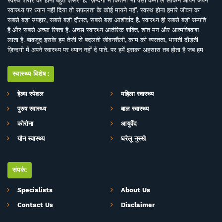
स्वस्थ शरीर का होना बहुत ज़रूरी है. ज़िन्दगी में कितना भी पैसा कमा लें लेकिन आपने अपने
स्वास्थ्य पर ध्यान नहीं दिया तो सफलता के कोई मायने नहीं. स्वस्थ होना हमारे जीवन का
सबसे बड़ा उपहार, सबसे बड़ी दौलत, सबसे बड़ा आशीर्वाद है. स्वास्थ्य ही सबसे बड़ी सम्पति
है और सबसे अच्छा रिश्ता है. अच्छा स्वास्थ्य आतंरिक शक्ति, शांत मन और आत्मविश्वाश
लाता है. बावजूद इसके हम तेजी से बदलती जीवनशैली, काम की व्यस्तता, भागती दौड़ती
ज़िन्दगी में अपने स्वास्थ्य पर ध्यान नहीं दे पाते. पर हमें इसका अहसास तब होता है जब हम
इसे खो देते हैं. ऐसे में बीमारियों के इलाज से बेहतर है इनकी रोकथाम. सर्वे भवन्तु सुखिनः
सर्वे सन्तु निरामया की परिकल्पना को साकार करने के मकसद से इस डिजिटल मीडिया
स्वास्थ्य विशेष:
प्लेटफाॅर्म की परिकल्पना की गई है. जहां स्वास्थ्य विशेषज्ञों के साथ पत्रकारों, शोधकर्ताओं,
चिकित्सकों की एक बेहतर टीम विभिन्न बीमारियों और उनके इलाज, विशेषज्ञों की राय, नवीन
हेल्थ स्पेशल
महिला स्वास्थ्य
स्वास्थ्य शोध और निष्कर्ष, घरेलू उपचार, योग, फीटनेस, डाइट, हेल्थ टिप्स, गंभीर रोगों पर
पुरुष स्वास्थ्य
बाल स्वास्थ्य
जागरूकता के ​मिशन के साथ आपसे जुड़ रही है. जिसका मकसद सिर्फ और सिर्फ आपको
स्वास्थ्य सूचना और जानकारी प्रदान करना है. उम्मीद ही नहीं पूरा भरोसा है आप पूरी
कोरोना
आयुर्वेद
सावधानी के साथ स्वास्थ्य से जुड़ी जानकारियां द इंडिया हेल्थ के मार्फत प्राप्त करेंगेे और
यौन स्वास्थ्य
घरेलू नुस्खे
बिना चिकित्सकीय सलाह या हेल्थ एक्सपर्ट के परामर्श के इनका अनुसरण करने से भी बचेंगे.
संपर्क:
Specialists
About Us
Contact Us
Disclaimer