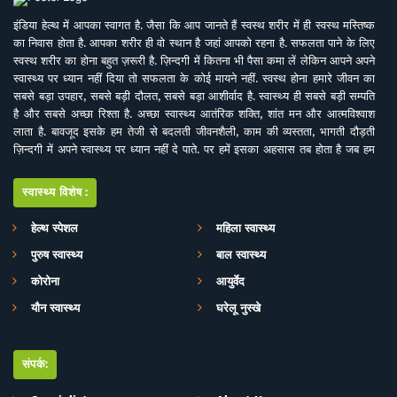
इंडिया हेल्थ में आपका स्वागत है. जैसा कि आप जानते हैं स्वस्थ शरीर में ही स्वस्थ मस्तिष्क
का निवास होता है. आपका शरीर ही वो स्थान है जहां आपको रहना है. सफलता पाने के लिए
स्वस्थ शरीर का होना बहुत ज़रूरी है. ज़िन्दगी में कितना भी पैसा कमा लें लेकिन आपने अपने
स्वास्थ्य पर ध्यान नहीं दिया तो सफलता के कोई मायने नहीं. स्वस्थ होना हमारे जीवन का
सबसे बड़ा उपहार, सबसे बड़ी दौलत, सबसे बड़ा आशीर्वाद है. स्वास्थ्य ही सबसे बड़ी सम्पति
है और सबसे अच्छा रिश्ता है. अच्छा स्वास्थ्य आतंरिक शक्ति, शांत मन और आत्मविश्वाश
लाता है. बावजूद इसके हम तेजी से बदलती जीवनशैली, काम की व्यस्तता, भागती दौड़ती
ज़िन्दगी में अपने स्वास्थ्य पर ध्यान नहीं दे पाते. पर हमें इसका अहसास तब होता है जब हम
इसे खो देते हैं. ऐसे में बीमारियों के इलाज से बेहतर है इनकी रोकथाम. सर्वे भवन्तु सुखिनः
सर्वे सन्तु निरामया की परिकल्पना को साकार करने के मकसद से इस डिजिटल मीडिया
स्वास्थ्य विशेष:
प्लेटफाॅर्म की परिकल्पना की गई है. जहां स्वास्थ्य विशेषज्ञों के साथ पत्रकारों, शोधकर्ताओं,
चिकित्सकों की एक बेहतर टीम विभिन्न बीमारियों और उनके इलाज, विशेषज्ञों की राय, नवीन
हेल्थ स्पेशल
महिला स्वास्थ्य
स्वास्थ्य शोध और निष्कर्ष, घरेलू उपचार, योग, फीटनेस, डाइट, हेल्थ टिप्स, गंभीर रोगों पर
पुरुष स्वास्थ्य
बाल स्वास्थ्य
जागरूकता के ​मिशन के साथ आपसे जुड़ रही है. जिसका मकसद सिर्फ और सिर्फ आपको
स्वास्थ्य सूचना और जानकारी प्रदान करना है. उम्मीद ही नहीं पूरा भरोसा है आप पूरी
कोरोना
आयुर्वेद
सावधानी के साथ स्वास्थ्य से जुड़ी जानकारियां द इंडिया हेल्थ के मार्फत प्राप्त करेंगेे और
यौन स्वास्थ्य
घरेलू नुस्खे
बिना चिकित्सकीय सलाह या हेल्थ एक्सपर्ट के परामर्श के इनका अनुसरण करने से भी बचेंगे.
संपर्क: