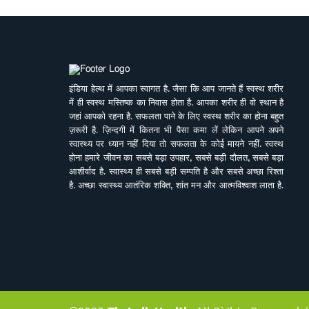
इंडिया हेल्थ में आपका स्वागत है. जैसा कि आप जानते हैं स्वस्थ शरीर
में ही स्वस्थ मस्तिष्क का निवास होता है. आपका शरीर ही वो स्थान है
जहां आपको रहना है. सफलता पाने के लिए स्वस्थ शरीर का होना बहुत
ज़रूरी है. ज़िन्दगी में कितना भी पैसा कमा लें लेकिन आपने अपने
स्वास्थ्य पर ध्यान नहीं दिया तो सफलता के कोई मायने नहीं. स्वस्थ
होना हमारे जीवन का सबसे बड़ा उपहार, सबसे बड़ी दौलत, सबसे बड़ा
आशीर्वाद है. स्वास्थ्य ही सबसे बड़ी सम्पति है और सबसे अच्छा रिश्ता
है. अच्छा स्वास्थ्य आतंरिक शक्ति, शांत मन और आत्मविश्वाश लाता है.
बावजूद इसके हम तेजी से बदलती जीवनशैली, काम की व्यस्तता,
भागती दौड़ती ज़िन्दगी में अपने स्वास्थ्य पर ध्यान नहीं दे पाते. पर हमें
इसका अहसास तब होता है जब हम इसे खो देते हैं. ऐसे में बीमारियों के
इलाज से बेहतर है इनकी रोकथाम. सर्वे भवन्तु सुखिनः सर्वे सन्तु
निरामया की परिकल्पना को साकार करने के मकसद से इस डिजिटल
मीडिया प्लेटफाॅर्म की परिकल्पना की गई है. जहां स्वास्थ्य विशेषज्ञों के
साथ पत्रकारों, शोधकर्ताओं, चिकित्सकों की एक बेहतर टीम विभिन्न
बीमारियों और उनके इलाज, विशेषज्ञों की राय, नवीन स्वास्थ्य शोध